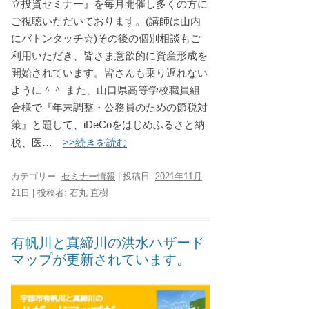
立投資セミナー』を毎月開催し多くの方に
ご視聴いただいております。(講師は山内
にバトンタッチ☆)その後の個別相談もご
利用いただき、皆さま意欲的に資産形成を
開始されています。皆さんも乗り遅れない
ように＾＾ また、山口県高等学校職員組
合様で『年末調整・公務員のための節税対
策』と題して、iDeCoをはじめふるさと納
>>続きを読む
税、医…
カテゴリー:
セミナー情報
| 投稿日:
2021年11月
21日
|
投稿者:
石丸 直樹
有帆川と真締川の洪水ハザード
マップが更新されています。