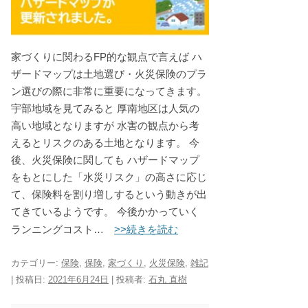
家づくりに関わるFP的な観点で言えば ハ
ザードマップは土地選び・火災保険のプラ
ン選びの際に非常に重要になってきます。
宇部地域を見てみると 厚南地区は人気の
高い地域となりますが 水害の観点から考
えるとリスクのある土地となります。 今
後、火災保険に関しても ハザードマップ
をもとにした「水災リスク」の高さに応じ
て、保険料を割り増しするという動きが出
てきているようです。 今後かかっていく
>>続きを読む
ランニングコスト…
カテゴリー:
保険
,
保険
,
家づくり
,
火災保険
,
雑記
| 投稿日:
2021年6月24日
|
投稿者:
石丸 直樹