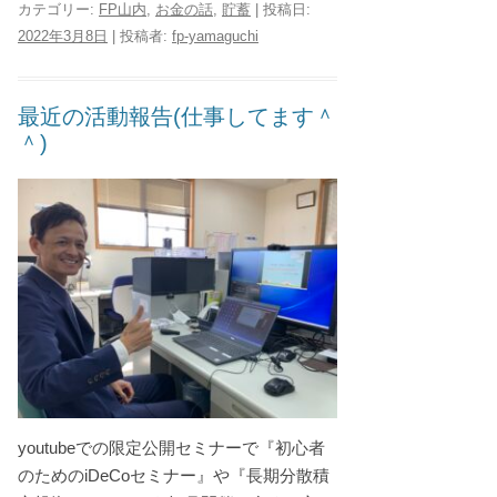
カテゴリー:
FP山内
,
お金の話
,
貯蓄
| 投稿日:
2022年3月8日
|
投稿者:
fp-yamaguchi
最近の活動報告(仕事してます＾
＾)
youtubeでの限定公開セミナーで『初心者
のためのiDeCoセミナー』や『長期分散積