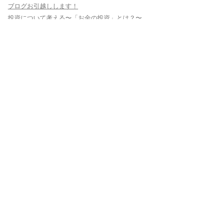
ブログお引越しします！
投資について考える〜「お金の投資」とは？〜
最近の活動報告(仕事してます＾＾)
有帆川と真締川の洪水ハザードマップが更新され
ています。
確定拠出年金(iDeCo・企業型DC)がマネー型(元本
確保型) のままになっていませんか？
アーカイブ
ア
ー
カ
イ
ブ
カテゴリー
FP山内
(74)
お金の話
(12)
キッズ・マネー・スクール
(2)