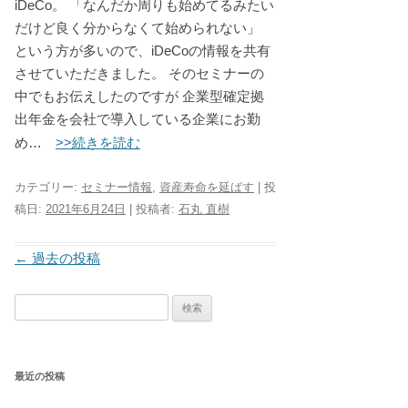
iDeCo。 「なんだか周りも始めてるみたい
だけど良く分からなくて始められない」
という方が多いので、iDeCoの情報を共有
させていただきました。 そのセミナーの
中でもお伝えしたのですが 企業型確定拠
出年金を会社で導入している企業にお勤
>>続きを読む
め…
カテゴリー:
セミナー情報
,
資産寿命を延ばす
| 投
稿日:
2021年6月24日
|
投稿者:
石丸 直樹
投稿ナビゲーション
←
過去の投稿
検
索:
最近の投稿