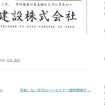
稿者:
石丸 直樹
ト
失敗しない住宅ローンセミナー随時開催中
→