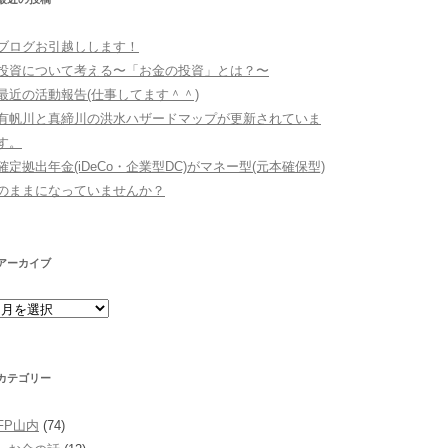
ブログお引越しします！
投資について考える〜「お金の投資」とは？〜
最近の活動報告(仕事してます＾＾)
有帆川と真締川の洪水ハザードマップが更新されていま
す。
確定拠出年金(iDeCo・企業型DC)がマネー型(元本確保型)
のままになっていませんか？
アーカイブ
ア
ー
カ
イ
ブ
カテゴリー
FP山内
(74)