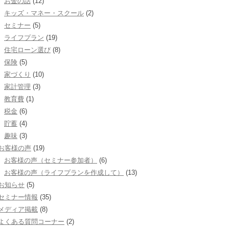
お金の話
(12)
キッズ・マネー・スクール
(2)
セミナー
(5)
ライフプラン
(19)
住宅ローン選び
(8)
保険
(5)
家づくり
(10)
家計管理
(3)
教育費
(1)
税金
(6)
貯蓄
(4)
趣味
(3)
お客様の声
(19)
お客様の声（セミナー参加者）
(6)
お客様の声（ライフプランを作成して）
(13)
お知らせ
(5)
セミナー情報
(35)
メディア掲載
(8)
よくある質問コーナー
(2)