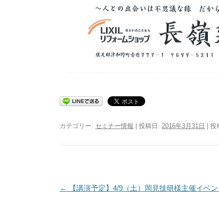
カテゴリー:
セミナー情報
| 投稿日:
2016年3月31日
|
投
投稿ナビゲーション
←
【講演予定】4/9（土）岡見技研様主催イベン