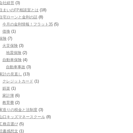
会社経営
(3)
住まいのFP相談室とは
(18)
住宅ローンと金利の話
(8)
今月の金利情報！フラット35
(5)
借換
(1)
保険
(7)
火災保険
(3)
地震保険
(2)
自動車保険
(4)
自動車事故
(3)
家計の見直し
(13)
クレジットカード
(1)
娯楽
(1)
家計簿
(6)
教育費
(2)
家造りの税金と法制度
(3)
山口キッズマネースクール
(8)
工務店選び
(5)
読書感想文
(1)