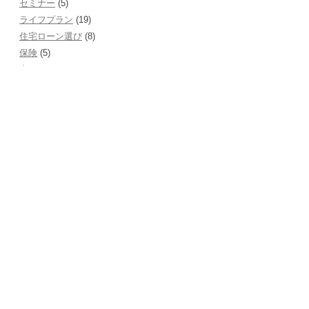
セミナー
(5)
ライフプラン
(19)
住宅ローン選び
(8)
保険
(5)
家づくり
(10)
家計管理
(3)
教育費
(1)
税金
(6)
貯蓄
(4)
趣味
(3)
お客様の声
(19)
お客様の声（セミナー参加者）
(6)
お客様の声（ライフプランを作成して）
(13)
お知らせ
(5)
セミナー情報
(35)
メディア掲載
(8)
よくある質問コーナー
(2)
会社経営
(3)
住まいのFP相談室とは
(18)