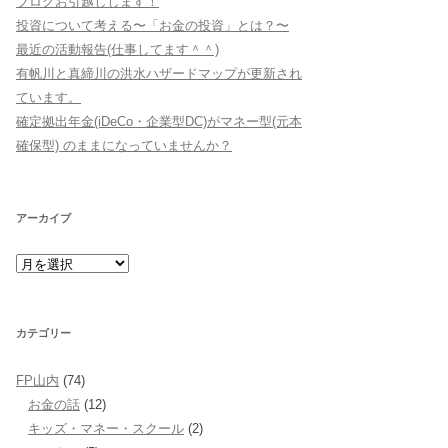
ブログお引越しします！
投資について考える〜「お金の投資」とは？〜
最近の活動報告(仕事してます＾＾)
有帆川と真締川の洪水ハザードマップが更新され
ています。
確定拠出年金(iDeCo・企業型DC)がマネー型(元本
確保型) のままになっていませんか？
アーカイブ
ア
ー
カ
イ
ブ
カテゴリー
FP山内
(74)
お金の話
(12)
キッズ・マネー・スクール
(2)