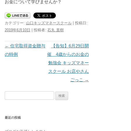
お金について学びませんか？
カテゴリー:
山口キッズマネースクール
| 投稿日:
2019年6月10日
|
投稿者:
石丸 直樹
投稿ナビゲーション
←
住宅取得資金贈与
【告知】6月29日開
の特例
催 4歳からのお金の
勉強会 キッズマネー
スクール お店やさん
ごっこ
→
検
索:
最近の投稿